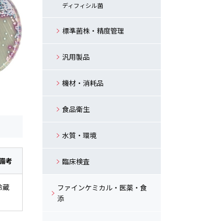
ディフィシル菌
標準菌株・精度管理
汎用製品
機材・消耗品
食品衛生
水質・環境
備考
臨床検査
冷蔵
ファインケミカル・医薬・食
添