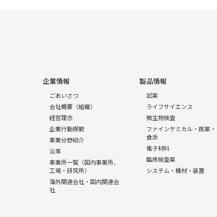
企業情報
製品情報
ごあいさつ
試薬
会社概要（組織）
ライフサイエンス
経営理念
微生物検査
企業行動規範
ファインケミカル・医薬・
食添
事業分野紹介
電子材料
沿革
臨床検査薬
事業所一覧（国内事業所、
工場・研究所）
システム・機材・装置
海外関連会社・国内関連会
社