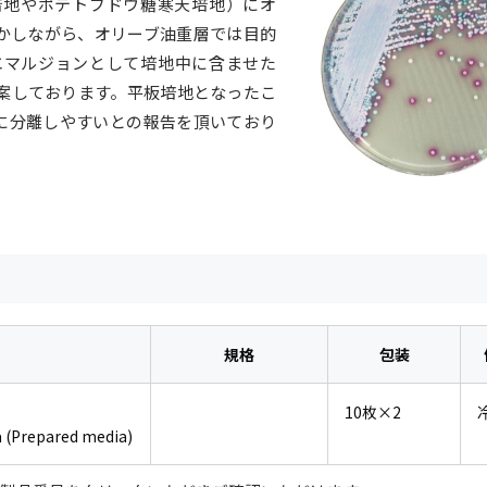
培地やポテトブドウ糖寒天培地）にオ
かしながら、オリーブ油重層では目的
エマルジョンとして培地中に含ませた
案しております。平板培地となったこ
に分離しやすいとの報告を頂いており
規格
包装
10枚×2
 (Prepared media)