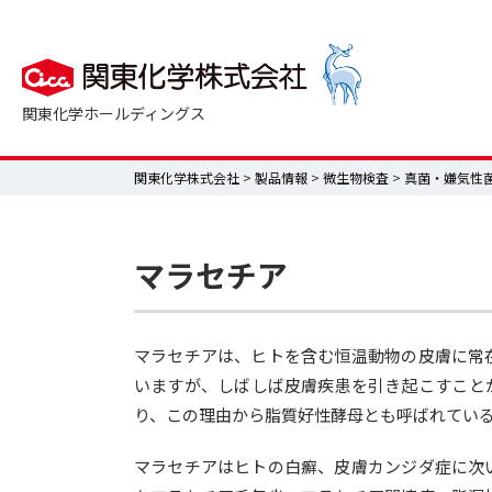
関東化学ホールディングス
関東化学株式会社
>
製品情報
>
微生物検査
>
真菌・嫌気性
マラセチア
マラセチアは、ヒトを含む恒温動物の皮膚に常
いますが、しばしば皮膚疾患を引き起こすこと
り、この理由から脂質好性酵母とも呼ばれてい
マラセチアはヒトの白癬、皮膚カンジダ症に次