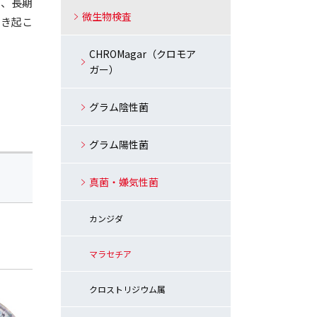
に、長期
微生物検査
引き起こ
CHROMagar（クロモア
ガー）
グラム陰性菌
グラム陽性菌
真菌・嫌気性菌
カンジダ
マラセチア
クロストリジウム属