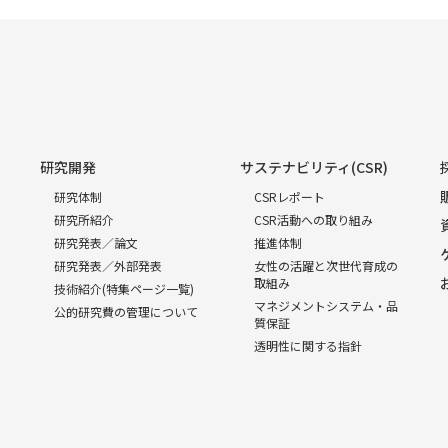
研究開発
サステナビリティ(CSR)
研究体制
CSRレポート
研究所紹介
CSR活動への取り組み
研究発表／論文
推進体制
研究発表／外部発表
女性の活躍と次世代育成の
取組み
技術紹介(特集ページ一覧)
マネジメントシステム・品
公的研究費の管理について
質保証
透明性に関する指針