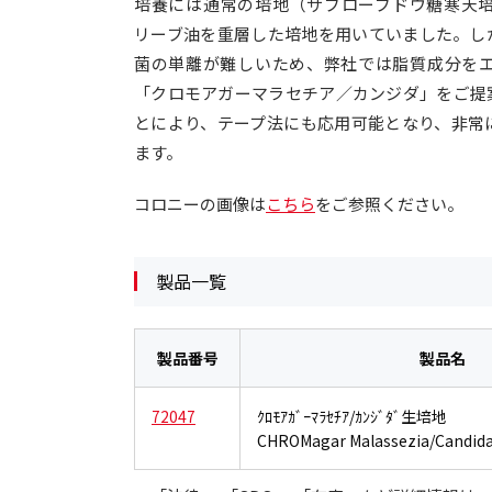
培養には通常の培地（サブローブドウ糖寒天
リーブ油を重層した培地を用いていました。し
菌の単離が難しいため、弊社では脂質成分を
「クロモアガーマラセチア／カンジダ」をご提
とにより、テープ法にも応用可能となり、非常
ます。
コロニーの画像は
こちら
をご参照ください。
製品一覧
製品番号
製品名
72047
ｸﾛﾓｱｶﾞｰﾏﾗｾﾁｱ/ｶﾝｼﾞﾀﾞ生培地
CHROMagar Malassezia/Candida