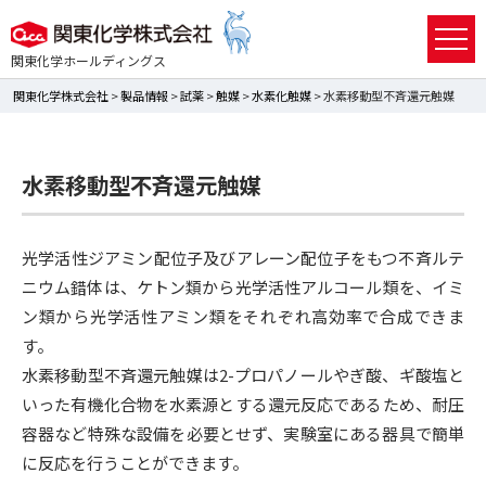
関東化学ホールディングス
関東化学株式会社
>
製品情報
>
試薬
>
触媒
>
水素化触媒
> 水素移動型不斉還元触媒
水素移動型不斉還元触媒
光学活性ジアミン配位子及びアレーン配位子をもつ不斉ルテ
ニウム錯体は、ケトン類から光学活性アルコール類を、イミ
ン類から光学活性アミン類をそれぞれ高効率で合成できま
す。
水素移動型不斉還元触媒は2-プロパノールやぎ酸、ギ酸塩と
いった有機化合物を水素源とする還元反応であるため、耐圧
容器など特殊な設備を必要とせず、実験室にある器具で簡単
に反応を行うことができます。