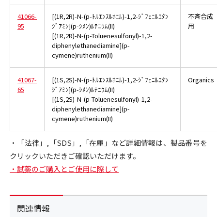
41066-
[(1R,2R)-N-(p-ﾄﾙｴﾝｽﾙﾎﾆﾙ)-1,2-ｼﾞﾌｪﾆﾙｴﾀﾝ
不斉合成
95
ｼﾞｱﾐﾝ](p-ｼﾒﾝ)ﾙﾃﾆｳﾑ(II)
用
[(1R,2R)-N-(p-Toluenesulfonyl)-1,2-
diphenylethanediamine](p-
cymene)ruthenium(II)
41067-
[(1S,2S)-N-(p-ﾄﾙｴﾝｽﾙﾎﾆﾙ)-1,2-ｼﾞﾌｪﾆﾙｴﾀﾝ
Organics
65
ｼﾞｱﾐﾝ](p-ｼﾒﾝ)ﾙﾃﾆｳﾑ(II)
[(1S,2S)-N-(p-Toluenesulfonyl)-1,2-
diphenylethanediamine](p-
cymene)ruthenium(II)
・「法律」,「SDS」,「在庫」など詳細情報は、製品番号を
クリックいただきご確認いただけます。
・試薬のご購入とご使用に際して
関連情報