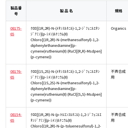
製品番
製 品 名
規格
号
08175-
ｸﾛﾛ[(1R,2R)-N-(ﾒﾀﾝｽﾙﾎﾆﾙ)-1,2-ｼﾞﾌｪﾆﾙｴﾀﾝ
Organics
65
ｼﾞｱﾐﾝ](p-ｼﾒﾝ)ﾙﾃﾆｳﾑ(II)
Chloro[(1R,2R)-N-(methanesulfonyl)-1,2-
diphenylethanediamine](p-
cymene)ruthenium(II) (RuCl[(R,R)-Msdpen]
(p-cymene))
08176-
ｸﾛﾛ[(1S,2S)-N-(ﾒﾀﾝｽﾙﾎﾆﾙ)-1,2-ｼﾞﾌｪﾆﾙｴﾀﾝ
不斉合成
65
ｼﾞｱﾐﾝ](p-ｼﾒﾝ)ﾙﾃﾆｳﾑ(II)
用
Chloro[(1S,2S)-N-(methanesulfonyl)-1,2-
diphenylethanediamine](p-
cymene)ruthenium(II) (RuCl[(S,S)-Msdpen]
(p-cymene))
08154-
ｸﾛﾛ[(1R,2R)-N-(p-ﾄﾙｴﾝｽﾙﾎﾆﾙ)-1,2-ｼﾞﾌｪﾆﾙｴ
不斉合成
65
ﾀﾝｼﾞｱﾐﾝ](p-ｼﾒﾝ)ﾙﾃﾆｳﾑ(II)
用
Chloro[(1R,2R)-N-(p-toluenesulfonyl)-1,2-